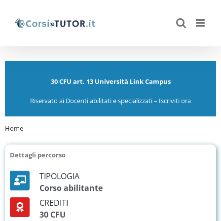
Salta
al
contenuto
30 CFU art. 13 Università Link Campus
Riservato ai Docenti abilitati e specializzati – Iscriviti ora
Home
30 CFU Art. 13 Università Link Campus
Dettagli percorso
TIPOLOGIA
Corso abilitante
CREDITI
30 CFU