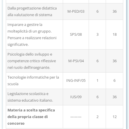
Dalla progettazione didattica
M-PED/03
6
36
alla valutazione di sistema
Imparare a gestire la
molteplicità di un gruppo.
SPS/08
3
18
Pensare a realizzare relazioni
significative.
Psicologia dello sviluppo e
competenze critico riflessive
M-PSI/04
6
36
nel ruolo dell’insegnante.
Tecnologie informatiche per la
ING-INF/05
1
6
scuola
Legislazione scolastica e
IUS/09
6
36
sistema educativo italiano.
Materia a scelta specifica
della propria classe di
———
2
12
concorso