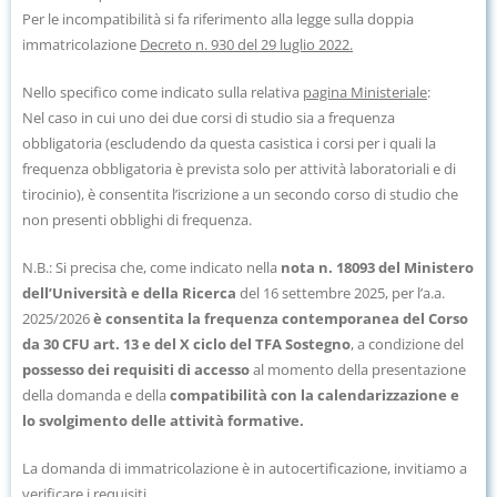
Per le incompatibilità si fa riferimento alla legge sulla
doppia
immatricolazione
Decreto n. 930 del 29 luglio 2022
.
Nello specifico come indicato sulla relativa
pagina Ministeriale
:
Nel caso in cui uno dei due corsi di studio sia a frequenza
obbligatoria (escludendo da questa casistica i corsi per i quali la
frequenza obbligatoria è prevista solo per attività laboratoriali e di
tirocinio), è consentita l’iscrizione a un secondo corso di studio che
non presenti obblighi di frequenza.
N.B.: Si precisa che, come indicato nella
nota n. 18093 del Ministero
dell’Università e della Ricerca
del 16 settembre 2025, per l’a.a.
2025/2026
è consentita la frequenza contemporanea del Corso
da 30 CFU art. 13 e del X ciclo del TFA Sostegno
, a condizione del
possesso dei requisiti di accesso
al momento della presentazione
della domanda e della
compatibilità con la calendarizzazione e
lo svolgimento delle attività formative.
La domanda di immatricolazione è in autocertificazione, invitiamo a
verificare i requisiti.