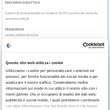
PERCORSO DIDATTICO
Il piano di studi prevede un totale di 30 CFU strutturati come da
normativa MIUR
FREQUENZA
Lezioni online sincrone
Come previsto dall’art. 7 comma 7 del DPCM del 4 agosto 2023 per
accedere alla prova finale sarà necessaria una percentuale minima di
presenza alle attività formative pari al 70% per ogni AF (Attività
Formativa).
Questo sito web utilizza i cookie
Esempio: una materia di 5 cfu corrisponde a 30 ore di lezione e sarà
pertanto necessario essere presenti almeno a 21 ore e assentarsi per
Utilizziamo i cookie per personalizzare contenuti ed
un massimo di 9 ore.
annunci, per fornire funzionalità dei social media e per
analizzare il nostro traffico. Condividiamo inoltre
RICONOSCIMENTO CFU
informazioni sul modo in cui utilizzi il nostro sito con i
Non sono previsti i riconoscimenti crediti per questo percorso.
nostri partner che si occupano di analisi dei dati web,
pubblicità e social media, i quali potrebbero combinarle
con altre informazioni che hai fornito loro o che hanno
PROVA FINALE