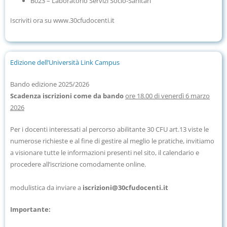
B023 – Laboratorio Servizi Socio-Sanitari
Iscriviti ora su www.30cfudocenti.it
Edizione dell’Università Link Campus
Bando
edizione
2025/2026
Scadenza iscrizioni come da bando
ore 18.00 di venerdì 6 marzo
2026
Per i docenti interessati al percorso abilitante 30 CFU art.13 viste le
numerose richieste e al fine di gestire al meglio le pratiche, invitiamo
a visionare tutte le informazioni presenti nel sito, il calendario e
procedere all’iscrizione comodamente online.
modulistica da inviare a
iscrizioni@30cfudocenti.it
Importante: