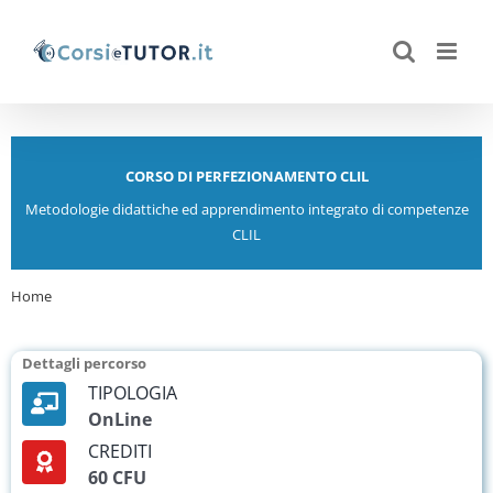
Salta
al
contenuto
CORSO DI PERFEZIONAMENTO CLIL
Metodologie didattiche ed apprendimento integrato di competenze
CLIL
Home
Perfezionamento CLIL 3 60 CFU
Dettagli percorso
TIPOLOGIA
OnLine
CREDITI
60 CFU