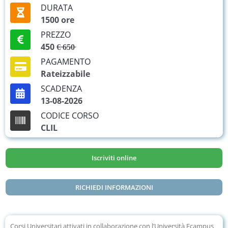
DURATA
1500 ore
PREZZO
450 €̵ ̵6̵5̵0̵
PAGAMENTO
Rateizzabile
SCADENZA
13-08-2026
CODICE CORSO
CLIL
Iscriviti online
RICHIEDI INFORMAZIONI
Corsi Universitari attivati in collaborazione con l’Università Ecampus