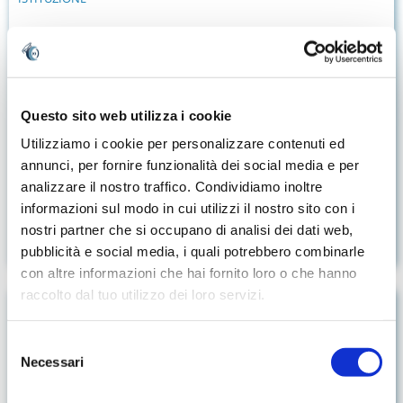
Questo sito web utilizza i cookie
Utilizziamo i cookie per personalizzare contenuti ed
Iscriviti al Perfezionamento Metodologia CLIL 60 CFU dell’Università
annunci, per fornire funzionalità dei social media e per
Ecampus
analizzare il nostro traffico. Condividiamo inoltre
www.corsietutor.it
informazioni sul modo in cui utilizzi il nostro sito con i
FORMAZIONE DOCENTI RICONOSCIUTA MIUR
nostri partner che si occupano di analisi dei dati web,
pubblicità e social media, i quali potrebbero combinarle
con altre informazioni che hai fornito loro o che hanno
raccolto dal tuo utilizzo dei loro servizi.
La metodologia CLIL
Il Corso è stato pensato per far raggiungere al docente quelle
Selezione
Necessari
competenze trasversali necessarie a pianificare e condurre una
del
lezione in lingua straniera.
consenso