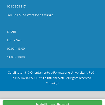
06 86 358 817
376 02 177 70 WhatsApp Ufficiale
ORARI
Lun. – Ven.
09.00 – 13.00
14.00 – 18.00
CorsiEtutor.it © Orientamento e Formazione Universitaria PL01 -
p.i 05904580650. Tutti i diritti riservati - All rights reserved -
Copyright
Open
Iscriviti ora – clicca qui