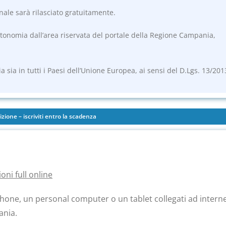
inale sarà rilasciato gratuitamente.
utonomia dall’area riservata del portale della Regione Campania,
lia sia in tutti i Paesi dell’Unione Europea, ai sensi del D.Lgs. 13/201
izione – iscriviti entro la scadenza
ioni full online
phone,
un personal computer o un tablet collegati ad intern
ania.