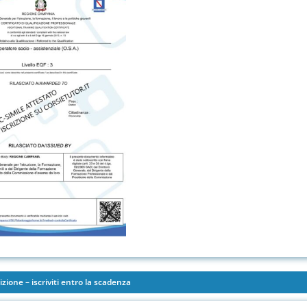
izione – iscriviti entro la scadenza