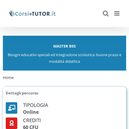
Salta
al
contenuto
MASTER BES
Bisogni educativi speciali ed integrazione scolastica: buone prassi e
modalità didattica
Home
Master BES
Dettagli percorso
TIPOLOGIA
Online
CREDITI
60 CFU