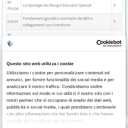
M-
Le tipologie dei Bisogni Educativi Speciali
5
PSI/04
Fondamenti giuridico normativi dei BES e
IUS/01
5
collegamenti con il territorio
M-
Il piano educativo individualizzato (PEI)
5
PED/03
M-
Didattica dei disturbi specifici dell’apprendimento
5
PED/03
Questo sito web utilizza i cookie
INF/01
Nuove tecnologie al servizio della didattica per i BES
5
Utilizziamo i cookie per personalizzare contenuti ed
M-
annunci, per fornire funzionalità dei social media e per
Processi e metodi di apprendimento sociale
5
PSI/01
analizzare il nostro traffico. Condividiamo inoltre
M-
La promozione dell’inclusione scolastica nel caso di
informazioni sul modo in cui utilizzi il nostro sito con i
5
PED/04
BES
nostri partner che si occupano di analisi dei dati web,
pubblicità e social media, i quali potrebbero combinarle
Prova finale
1
con altre informazioni che hai fornito loro o che hanno
raccolto dal tuo utilizzo dei loro servizi.