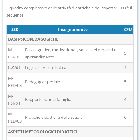
Il quadro complessivo delle attività didattiche e dei rispettivi CFU è il
seguente:
SSD
Insegnamento
CFU
BASI PSICOPEDAGOGICHE
M-
Basi cognitive, motivazionali, sociali dei processi di
5
PSI/01
apprendimento
IUS/01
Legislazione scolastica
4
M-
Pedagogia speciale
5
PED/03
M-
Rapporto scuola-famiglia
4
PSI/04
M-
Pratiche didattiche della scuola
6
PED/03
ASPETTI METODOLOGICI DIDATTICI