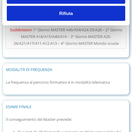
14-15-16-17 Luglio 2026
Rifiuta
Corsi validi Miur
Suddivisioni
:
1° Giorno MASTER A46/A54/A24-25/A28 – 2° Giorno
MASTER A18/A15/A40/A19 –
3° Giorno MASTER A20-
26/A21/A17/A11-A12-A13 – 4° Giorno MASTER Mondo scuola
MODALITÀ DI FREQUENZA
La frequenza al percorso formativo è in modalità telematica
ESAME FINALE
Il conseguimento del Master prevede:
Due test da 30 domande a risposta multipla estrapolate dai