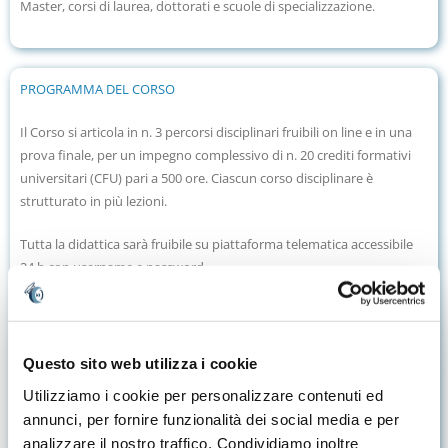
Master, corsi di laurea, dottorati e scuole di specializzazione.
PROGRAMMA DEL CORSO
Il Corso si articola in n. 3 percorsi disciplinari fruibili on line e in una
prova finale, per un impegno complessivo di n. 20 crediti formativi
universitari (CFU) pari a 500 ore. Ciascun corso disciplinare è
strutturato in più lezioni.
Tutta la didattica sarà fruibile su piattaforma telematica accessibile
24 h con username e password.
Il quadro complessivo delle attività didattiche e dei rispettivi CFU è il
seguente:
Questo sito web utilizza i cookie
SSD
Insegnamento
CFU
Utilizziamo i cookie per personalizzare contenuti ed
M-
annunci, per fornire funzionalità dei social media e per
Pedagogia della scuola
4
PED/01
analizzare il nostro traffico. Condividiamo inoltre