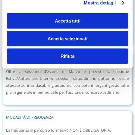
Mostra dettagli
Il titolo è stato valutato rispettivamente:
Graduatoria ad Esaurimento: Punti 3;
Accetta tutti
Graduatorie GPS e di Istituto: Punti 1;
Mobilità e trasferimenti: Punti 1;
Accetta selezionati
Rifiuta
SESSIONE D’ESAMI
Oltre la sessione d’esame di Marzo è prevista la sessione
Estiva/Autunnale. Ulteriori sessioni straordinarie potranno essere
attivate ad insindacabile giudizio dei competenti organi gestionali e
più in generale in tempo utile per l’uscita del concorso ordinario.
MODALITÀ DI FREQUENZA
La frequenza al percorso formativo NON È OBBLIGATORIA.