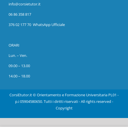
info@corsietutor.it
06 86 358 817
376 02 177 70 WhatsApp Ufficiale
ORARI
Lun. – Ven.
09.00 – 13.00
14.00 – 18.00
CorsiEtutor.it © Orientamento e Formazione Universitaria PL01 -
p.i 05904580650. Tutti i diritti riservati - All rights reserved -
Copyright