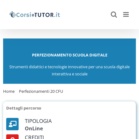
Salta
al
contenuto
PERFEZIONAMENTO SCUOLA DIGITALE
Strumenti didattici e tecnologie innovative per una scuola digitale
interattiva e sociale
Home
Perfezionamenti 20 CFU
Perfezionamento scuola digitale
Dettagli percorso
TIPOLOGIA
OnLine
CREDITI